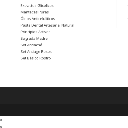
Extractos Glicolicos
Mantecas Puras
Óleos Anticeluliticos
Pasta Dental Artesanal Natural
Principios Activos
Sagrada Madre
Set Antiacné
Set Antiage Rostro
Set Básico Rostro
×
×