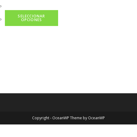
SELECCIONAR
OPCIONES
Copyright - OceanWP Theme by OceanWP