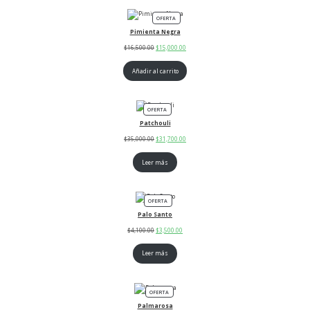
OFERTA
Pimienta Negra
$
16,500.00
$
15,000.00
Añadir al carrito
OFERTA
Patchouli
$
35,000.00
$
31,700.00
Leer más
OFERTA
Palo Santo
$
4,100.00
$
3,500.00
Leer más
OFERTA
Palmarosa