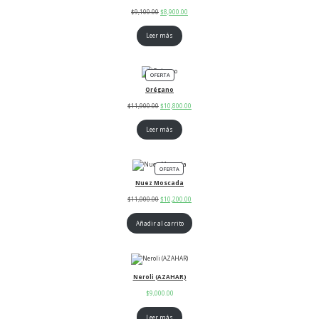
$
9,100.00
$
8,900.00
Leer más
OFERTA
Orégano
$
11,900.00
$
10,800.00
Leer más
OFERTA
Nuez Moscada
$
11,000.00
$
10,200.00
Añadir al carrito
Neroli (AZAHAR)
$
9,000.00
Leer más