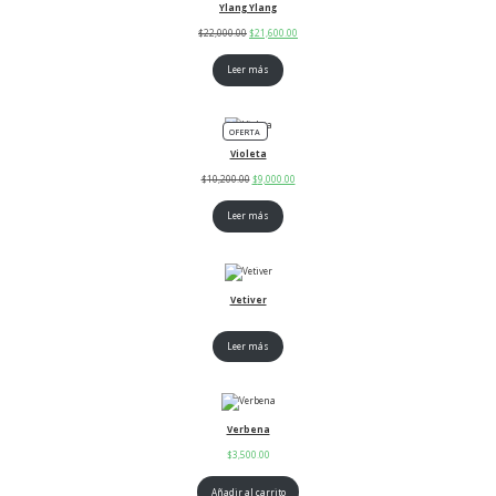
Ylang Ylang
$
22,000.00
$
21,600.00
Leer más
OFERTA
Violeta
$
10,200.00
$
9,000.00
Leer más
Vetiver
Leer más
Verbena
$
3,500.00
Añadir al carrito