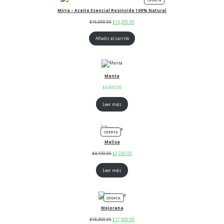
OFERTA
Mirra – Aceite Esencial Resinoide 100% Natural
$
15,000.00
$
14,300.00
Añadir al carrito
Menta
$
4,900.00
Leer más
OFERTA
Melisa
$
4,100.00
$
3,500.00
Leer más
OFERTA
Mejorana
$
18,300.00
$
17,900.00