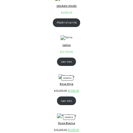
Sándalo Hindú
$
4,900.00
Añadir al carrito
Salvia
$
22,100.00
Leer más
OFERTA
Rosa Roja
$
10,200.00
$
9,000.00
Leer más
OFERTA
Rosa Blanca
$
10,200.00
$
9,000.00