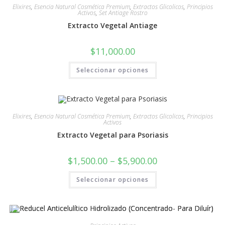
Elixires
,
Esencia Natural Cosmética Premium
,
Extractos Glicolicos
,
Principios
Activos
,
Set Antiage Rostro
Extracto Vegetal Antiage
$
11,000.00
Seleccionar opciones
Elixires
,
Esencia Natural Cosmética Premium
,
Extractos Glicolicos
,
Principios
Activos
Extracto Vegetal para Psoriasis
$
1,500.00
–
$
5,900.00
Seleccionar opciones