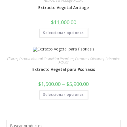
Activos
,
Set Antiage Rostro
Extracto Vegetal Antiage
$
11,000.00
Seleccionar opciones
Elixires
,
Esencia Natural Cosmética Premium
,
Extractos Glicolicos
,
Principios
Activos
Extracto Vegetal para Psoriasis
$
1,500.00
–
$
5,900.00
Seleccionar opciones