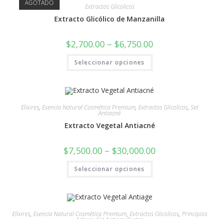
AGOTADO
Extractos Glicolicos
Extracto Glicólico de Manzanilla
$
2,700.00
–
$
6,750.00
Seleccionar opciones
Elixires
,
Esencia Natural Cosmética Premium
,
Extractos Glicolicos
,
Set
Antiacné
Extracto Vegetal Antiacné
$
7,500.00
–
$
30,000.00
Seleccionar opciones
Elixires
,
Esencia Natural Cosmética Premium
,
Extractos Glicolicos
,
Principios