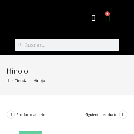
0
Preguntas Frecuentes
Hinojo
>
Tienda
>
Hinojo
Producto anterior
Siguiente producto